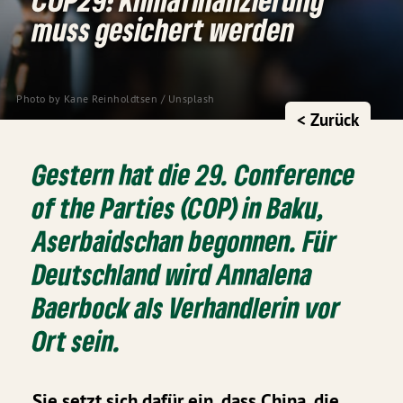
muss gesichert werden
Photo by
Kane Reinholdtsen
/
Unsplash
< Zurück
Gestern hat die 29. Conference
of the Parties (COP) in Baku,
Aserbaidschan begonnen. Für
Deutschland wird Annalena
Baerbock als Verhandlerin vor
Ort sein.
Sie setzt sich dafür ein, dass China, die