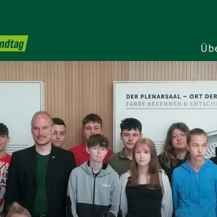
andtag
Üb