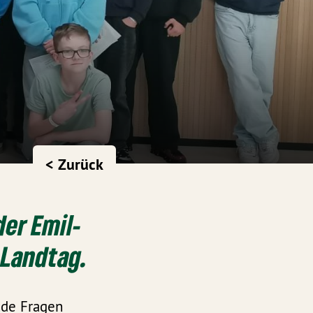
< Zurück
der Emil-
 Landtag.
nde Fragen