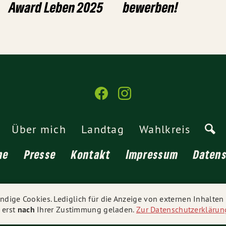
Award Leben 2025
bewerben!
Über mich
Landtag
Wahlkreis
ne
Presse
Kontakt
Impressum
Daten
© 2026
Rüdiger Tonojan
- Alle Rechte vorbehalten.
dige Cookies. Lediglich für die Anzeige von externen Inhalte
 erst
nach
Ihrer Zustimmung geladen.
Zur Datenschutzerklärun