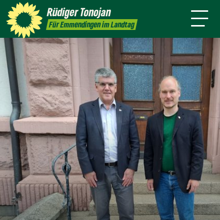
Über mich
Landtag
Wahlkreis
Rüdiger
Tonojan
Termine
Presse
Kontakt
Für Emmendingen im Landtag