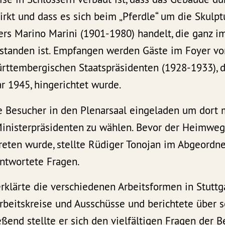
irkt und dass es sich beim „Pferdle“ um die Skulptu
rs Marino Marini (1901-1980) handelt, die ganz i
tstanden ist. Empfangen werden Gäste im Foyer vo
ürttembergischen Staatspräsidenten (1928-1933), d
ar 1945, hingerichtet wurde.
 Besucher in den Plenarsaal eingeladen um dort m
Ministerpräsidenten zu wählen. Bevor der Heimwe
ten wurde, stellte Rüdiger Tonojan im Abgeordn
antwortete Fragen.
rklärte die verschiedenen Arbeitsformen in Stuttg
Arbeitskreise und Ausschüsse und berichtete über s
eßend stellte er sich den vielfältigen Fragen der B