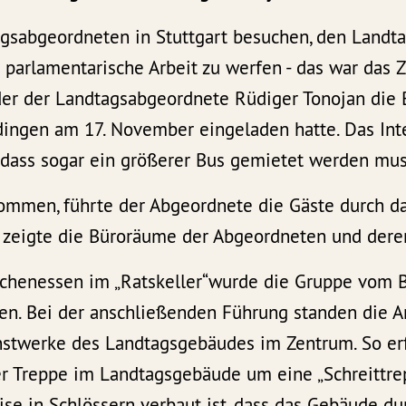
gsabgeordneten in Stuttgart besuchen, den Landta
e parlamentarische Arbeit zu werfen - das war das Z
 der der Landtagsabgeordnete Rüdiger Tonojan die
ngen am 17. November eingeladen hatte. Das Int
, dass sogar ein größerer Bus gemietet werden mus
kommen, führte der Abgeordnete die Gäste durch d
zeigte die Büroräume der Abgeordneten und dere
henessen im „Ratskeller“wurde die Gruppe vom B
n. Bei der anschließenden Führung standen die Ar
stwerke des Landtagsgebäudes im Zentrum. So erf
er Treppe im Landtagsgebäude um eine „Schreittrep
ise in Schlössern verbaut ist, dass das Gebäude du