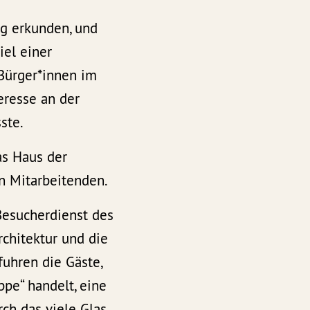
g erkunden, und
iel einer
 Bürger*innen im
eresse an der
ste.
as Haus der
n Mitarbeitenden.
esucherdienst des
chitektur und die
uhren die Gäste,
pe“ handelt, eine
rch das viele Glas