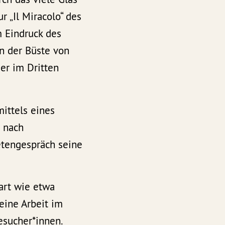
r „Il Miracolo“ des
m Eindruck des
n der Büste von
er im Dritten
ittels eines
g nach
etengespräch seine
art wie etwa
eine Arbeit im
esucher*innen.