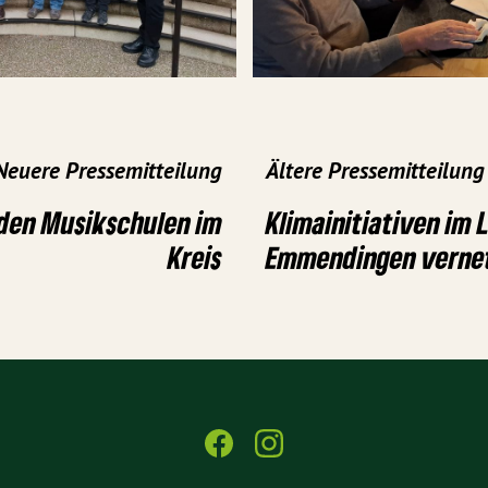
Neuere Pressemitteilung
Ältere Pressemitteilung
den Musikschulen im
Klimainitiativen im 
Kreis
Emmendingen vernet