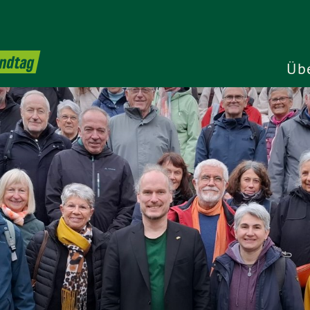
andtag
Üb