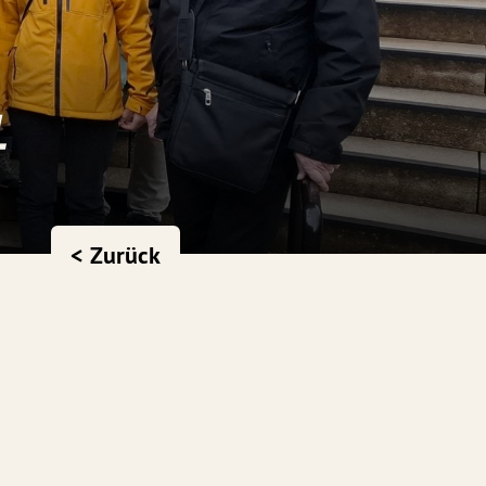
L
< Zurück