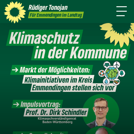
Über mich
Landtag
Wahlkreis
Rüdiger
Tonojan
Termine
Presse
Kontakt
Für Emmendingen im Landtag