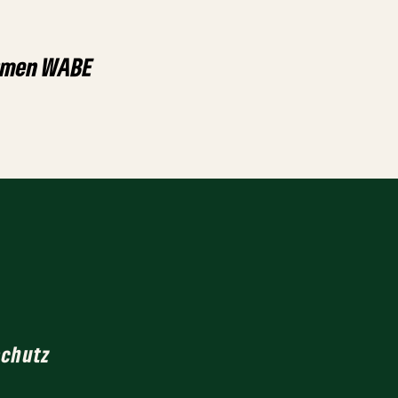
ehmen WABE
schutz