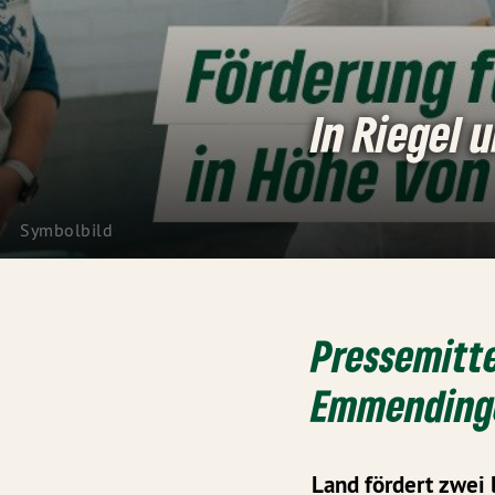
In Riegel 
Symbolbild
Pressemitte
Emmendinge
Land fördert zwei