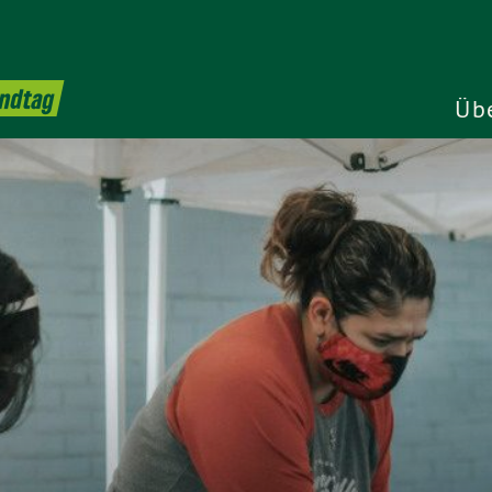
andtag
Üb