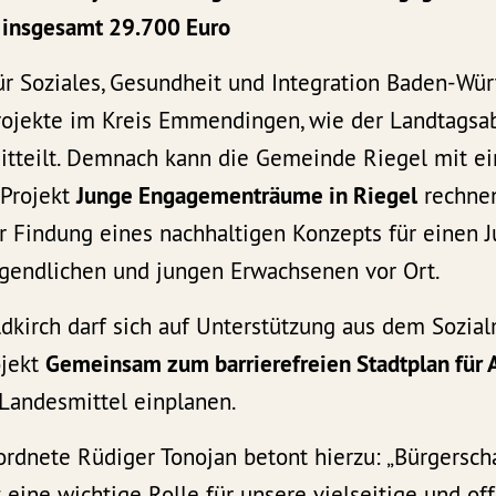
insgesamt 29.700 Euro
ür Soziales, Gesundheit und Integration Baden-Wü
ojekte im Kreis Emmendingen, wie der Landtagsa
itteilt. Demnach kann die Gemeinde Riegel mit e
 Projekt
Junge Engagementräume in Riegel
rechnen
r Findung eines nachhaltigen Konzepts für einen J
ugendlichen und jungen Erwachsenen vor Ort.
dkirch darf sich auf Unterstützung aus dem Sozia
ojekt
Gemeinsam zum barrierefreien Stadtplan für 
 Landesmittel einplanen.
rdnete Rüdiger Tonojan betont hierzu: „Bürgerscha
eine wichtige Rolle für unsere vielseitige und off