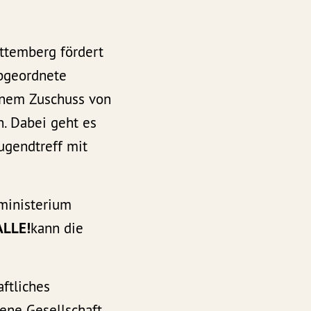
rttemberg fördert
bgeordnete
inem Zuschuss von
. Dabei geht es
ugendtreff mit
lministerium
ALLE!
kann die
ftliches
ene Gesellschaft.