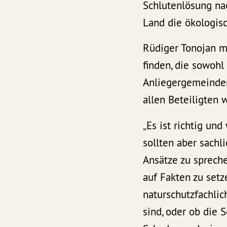
Schlutenlösung nac
Land die ökologis
Rüdiger Tonojan mö
finden, die sowohl
Anliegergemeinden 
allen Beteiligten w
„Es ist richtig un
sollten aber sachl
Ansätze zu sprech
auf Fakten zu set
naturschutzfachlic
sind, oder ob die 