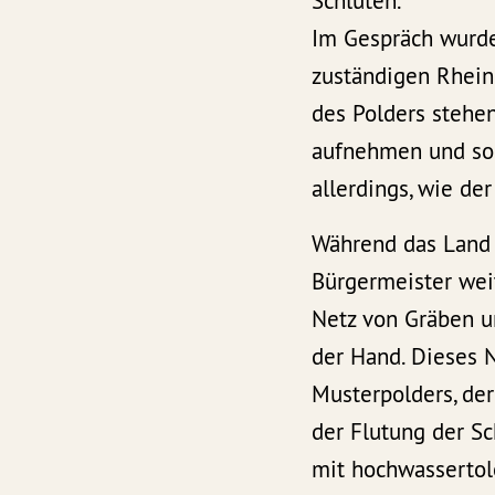
Schluten.
Im Gespräch wurde 
zuständigen Rhein
des Polders stehe
aufnehmen und som
allerdings, wie de
Während das Land 
Bürgermeister weit
Netz von Gräben un
der Hand. Dieses N
Musterpolders, de
der Flutung der S
mit hochwassertol