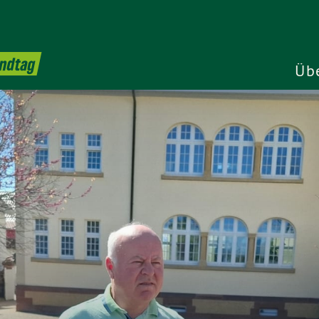
andtag
Üb