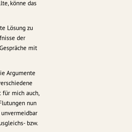
lte, könne das
ute Lösung zu
fnisse der
 Gespräche mit
 Die Argumente
 verschiedene
 für mich auch,
 Flutungen nun
ch unvermeidbar
sgleichs- bzw.