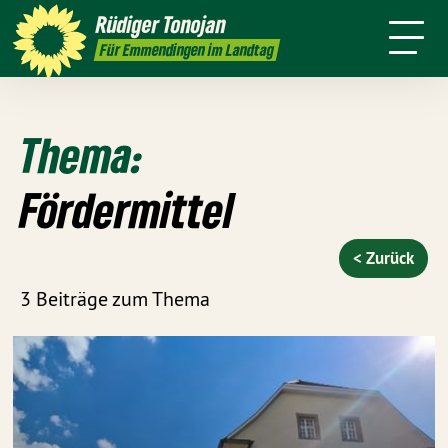
Über mich
Landtag
Wahlkreis
Rüdiger
Tonojan
Termine
Presse
Kontakt
Für Emmendingen im Landtag
Thema:
Fördermittel
< Zurück
3 Beiträge zum Thema