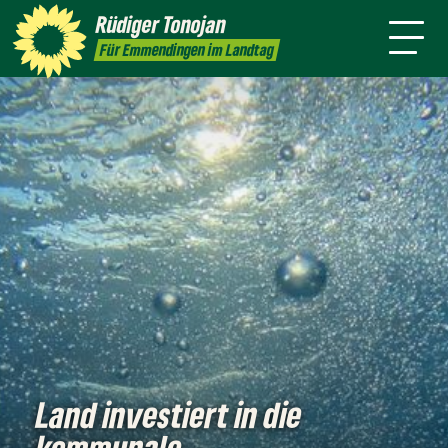
Über mich
Landtag
Wahlkreis
Rüdiger
Tonojan
Termine
Presse
Kontakt
Für Emmendingen im Landtag
Land investiert in die
kommunale