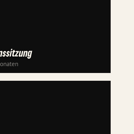
nssitzung
Monaten