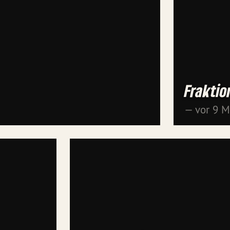
Fraktio
— vor 9 