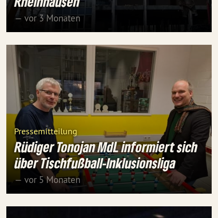
Rheinhausen
— vor 3 Monaten
Pressemitteilung
Rüdiger Tonojan MdL informiert sich
über Tischfußball-Inklusionsliga
— vor 5 Monaten