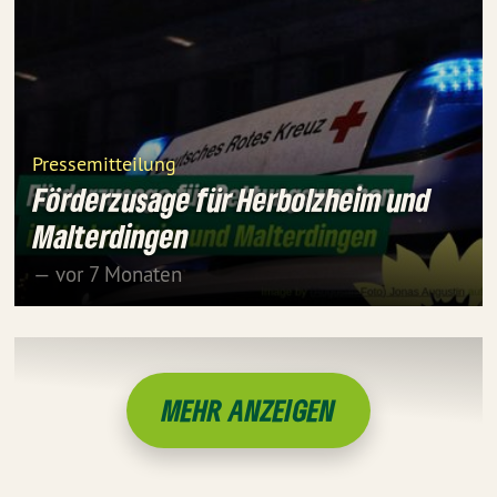
Pressemitteilung
Förderzusage für Herbolzheim und
Malterdingen
— vor 7 Monaten
MEHR ANZEIGEN