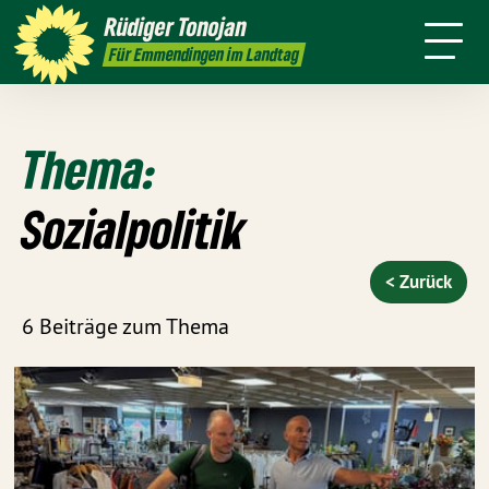
Über mich
Landtag
Wahlkreis
Rüdiger
Tonojan
Termine
Presse
Kontakt
Für Emmendingen im Landtag
Thema:
Sozialpolitik
< Zurück
6 Beiträge zum Thema